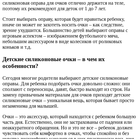
силиконовая оправа для очков отлично держится на теле,
поэтому их рекомендуют для деток от 1 до 7 лет.
Стоит выбирать оправу, которая будет нравиться ребенку,
иначе он может не захотеть носить очки – как следствие,
зрение ухудшится. Большинство детей выбирают оправы с
игровым аспектом – изображением футбольного мяча,
небольшим аксессуаром в виде колесиков от роликовых
коньков и т.д.
Детские силиконовые очки – в чем их
особенности?
Сегодня многие родители выбирают детские силиконовые
оправы. Для ребенка подобрать очки довольно сложно: они
сползают с переносицы, давят, быстро выходят из строя. На
замену привычным материалам для очков приходят детские
силиконовые очки – уникальная вещь, которая бывает просто
незаменима для малышей.
Очки – это аксессуар, который находится с ребенком большую
часть дня. Естественно, они не застрахованы от падения или
неаккуратного обращения. Но и это не все – ребенок должен
чувствовать себя комфортно в очках, чтобы спокойно и без
чувства дискомфорта находиться в них практически весь день.