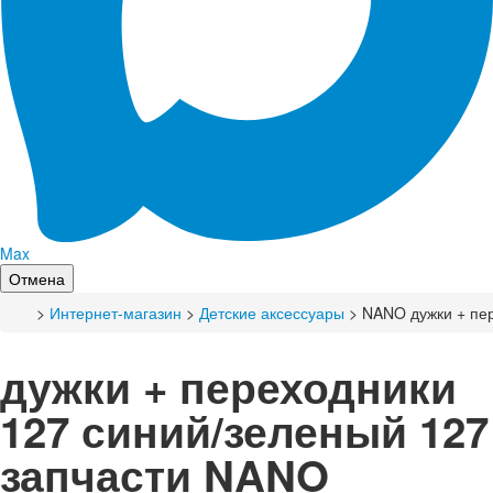
Max
Отмена
>
Интернет-магазин
>
Детские аксессуары
> NANO дужки + пер
дужки + переходники
127 синий/зеленый 127
запчасти NANO