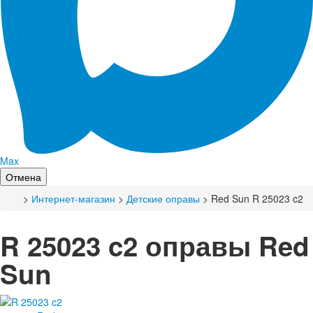
Max
Отмена
>
Интернет-магазин
>
Детские оправы
> Red Sun R 25023 c2
R 25023 c2 оправы Red
Sun