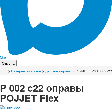
Max
Отмена
>
Интернет-магазин
>
Детские оправы
> POJJET Flex P 002 c2
P 002 c22 оправы
POJJET Flex